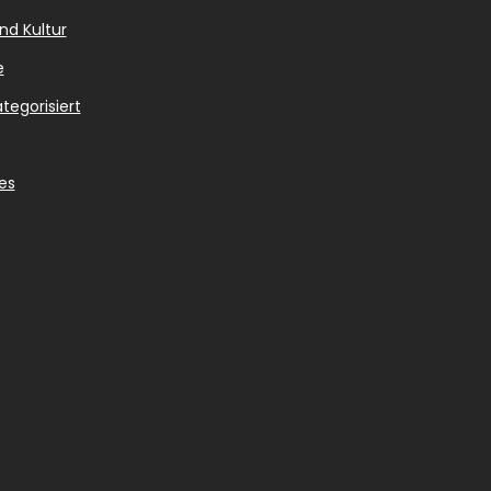
nd Kultur
e
tegorisiert
es