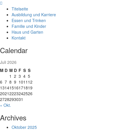
Skip
to
Titelseite
content
Ausbildung und Karriere
Essen und Trinken
Familie und Kinder
Haus und Garten
Kontakt
Calendar
Juli 2026
M
D
M
D
F
S
S
1
2
3
4
5
6
7
8
9
10
11
12
13
14
15
16
17
18
19
20
21
22
23
24
25
26
27
28
29
30
31
« Okt.
Archives
Oktober 2025